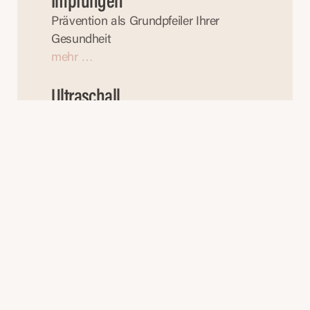
Impfungen
Prävention als Grundpfeiler Ihrer 
Gesundheit
mehr …
Ultraschall
Vielseitig einsetzbar – nicht nur in der 
Pränataldiagnostik
mehr …
Tumornachsorge
Regelmäßige Kontrollen für langfristige 
Sicherheit
mehr …
Verhütungsberatung
Individuelle Lösungen für jede 